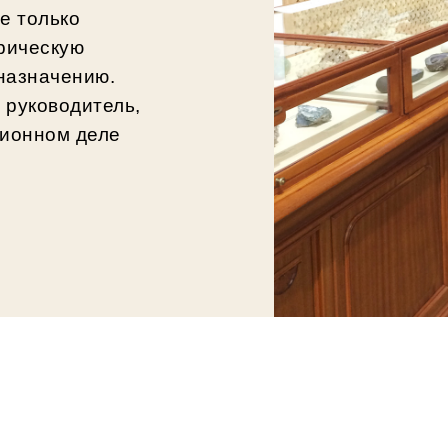
е только
рическую
 назначению.
 руководитель,
ционном деле