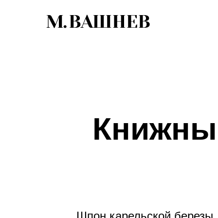
Книжны
Шпон карельской березы. 